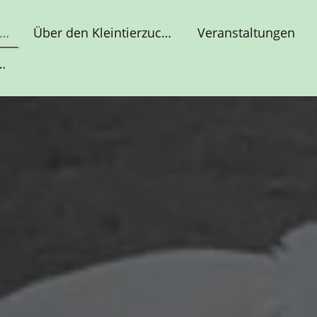
ierzuchtverein Burg eV - Ihr Expertenclub für Kleintierhaltung
Über den Kleintierzuchtverein Burg eV - Unsere Mission und Werte
Veranstaltungen
 Ihre Daten sind bei uns sicher