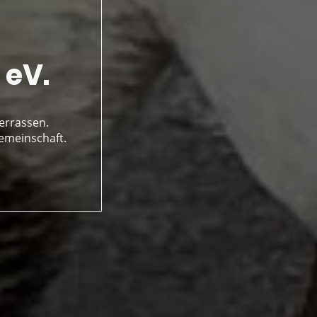
 eV.
errassen.
Gemeinschaft.