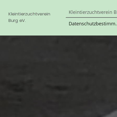
Kleint
Kleintierzuchtverein
Burg eV.
Datenschutzbestimmungen -